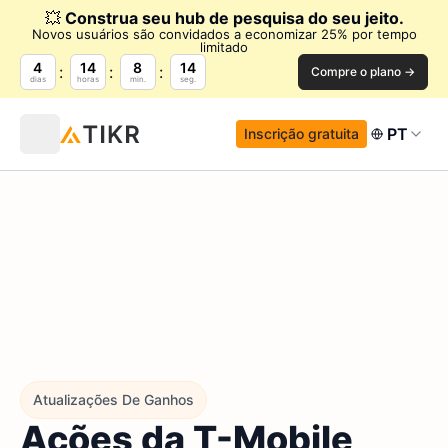
💥
Construa seu hub de pesquisa do seu jeito.
Novos usuários são convidados a economizar 25% por tempo
limitado
4
14
8
13
Compre o plano →
dias
horas
min.
seg.
PT
Inscrição gratuita
Atualizações De Ganhos
Ações da T-Mobile