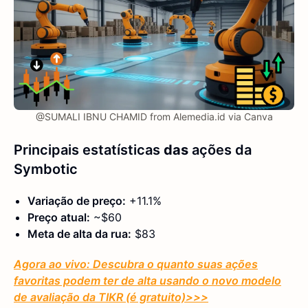
@SUMALI IBNU CHAMID from Alemedia.id via Canva
Principais estatísticas
das
ações
da
Symbotic
Variação de preço:
+11.1%
Preço atual:
~$60
Meta de alta da rua:
$83
Agora ao vivo: Descubra o quanto suas ações
favoritas podem ter de alta usando o novo modelo
de avaliação da TIKR (é gratuito)
>>>