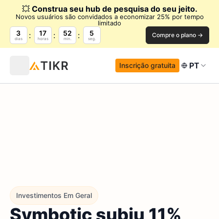
💥
Construa seu hub de pesquisa do seu jeito.
Novos usuários são convidados a economizar 25% por tempo
limitado
3
17
52
4
Compre o plano →
dias
horas
min.
seg.
PT
Inscrição gratuita
Investimentos Em Geral
Symbotic subiu 11%