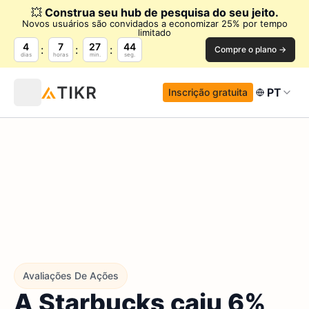
💥
Construa seu hub de pesquisa do seu jeito.
Novos usuários são convidados a economizar 25% por tempo
limitado
4
7
27
42
Compre o plano →
dias
horas
min.
seg.
PT
Inscrição gratuita
Avaliações De Ações
A Starbucks caiu 6%