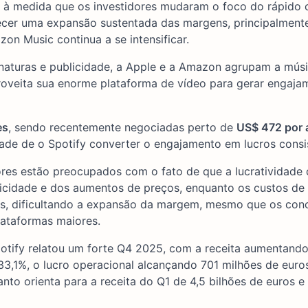
 à medida que os investidores mudaram o foco do rápido 
recer uma expansão sustentada das margens, principalment
n Music continua a se intensificar.
inaturas e publicidade, a Apple e a Amazon agrupam a mús
oveita sua enorme plataforma de vídeo para gerar engaja
es
, sendo recentemente negociadas perto de
US$ 472 por 
idade de o Spotify converter o engajamento em lucros consi
ores estão preocupados com o fato de que a lucratividade 
icidade e dos aumentos de preços, enquanto os custos de
s, dificultando a expansão da margem, mesmo que os con
lataformas maiores.
potify relatou um forte Q4 2025, com a receita aumentand
33,1%, o lucro operacional alcançando 701 milhões de euro
nto orienta para a receita do Q1 de 4,5 bilhões de euros e