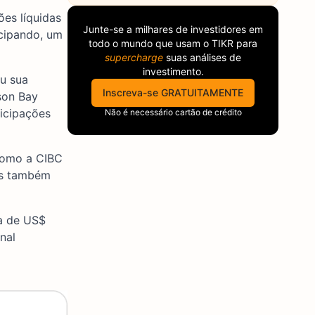
ões líquidas
Junte-se a milhares de investidores em
cipando, um
todo o mundo que usam o
TIKR
para
supercharge
suas análises de
investimento.
ou sua
Inscreva-se GRATUITAMENTE
son Bay
icipações
Não é necessário cartão de crédito
como a CIBC
as também
ia de US$
nal