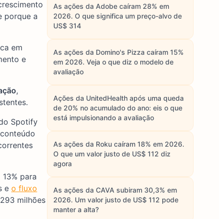
crescimento
As ações da Adobe caíram 28% em
e porque a
2026. O que significa um preço-alvo de
US$ 314
ica em
As ações da Domino's Pizza caíram 15%
mento e
em 2026. Veja o que diz o modelo de
avaliação
ação
,
Ações da UnitedHealth após uma queda
stentes.
de 20% no acumulado do ano: eis o que
está impulsionando a avaliação
do Spotify
 conteúdo
As ações da Roku caíram 18% em 2026.
correntes
O que um valor justo de US$ 112 diz
agora
o 13% para
s e
o fluxo
As ações da CAVA subiram 30,3% em
 293 milhões
2026. Um valor justo de US$ 112 pode
manter a alta?