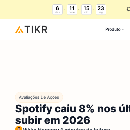
6
11
15
22

dias
horas
min.
seg.
Produto
Avaliações De Ações
Spotify caiu 8% nos ú
subir em 2026
•
Nikko Henson
4 minutos de leitura