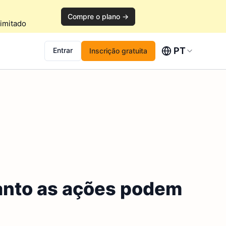
Compre o plano →
imitado
PT
Entrar
Inscrição gratuita
uanto as ações podem