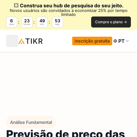
💥
Construa seu hub de pesquisa do seu jeito.
Novos usuários são convidados a economizar 25% por tempo
limitado
6
23
49
52
Compre o plano →
dias
horas
min.
seg.
PT
Inscrição gratuita
Análise Fundamental
Previsão de preço das