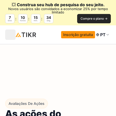
💥
Construa seu hub de pesquisa do seu jeito.
Novos usuários são convidados a economizar 25% por tempo
limitado
7
10
15
33
Compre o plano →
dias
horas
min.
seg.
PT
Inscrição gratuita
Avaliações De Ações
As ações do