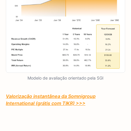
Modelo de avaliação orientado pela SGI
Valorização instantânea da Somnigroup
International (grátis com TIKR) >>>