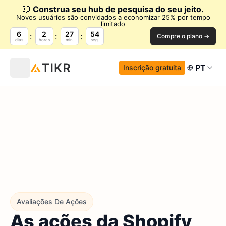
💥
Construa seu hub de pesquisa do seu jeito.
Novos usuários são convidados a economizar 25% por tempo
limitado
6
2
27
52
Compre o plano →
dias
horas
min.
seg.
PT
Inscrição gratuita
Avaliações De Ações
As ações da Shopify