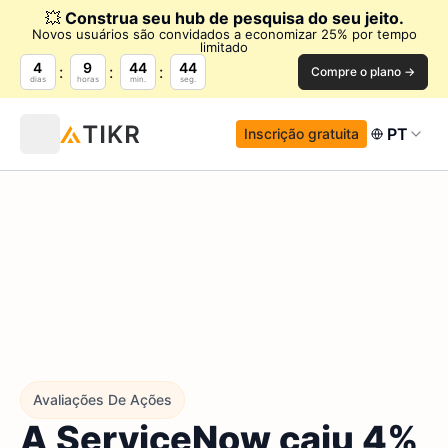
💥
Construa seu hub de pesquisa do seu jeito.
Novos usuários são convidados a economizar 25% por tempo
limitado
4
9
44
43
Compre o plano →
dias
horas
min.
seg.
PT
Inscrição gratuita
Avaliações De Ações
A ServiceNow caiu 4%