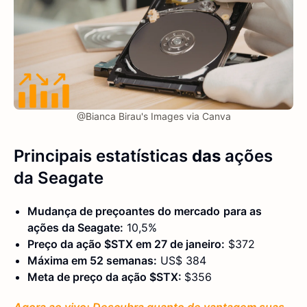
@Bianca Birau's Images via Canva
Principais estatísticas
das
ações
da Seagate
Mudança de preço
antes do mercado
para as
ações da Seagate:
10,5%
Preço da ação $STX em 27 de janeiro:
$372
Máxima em 52 semanas:
US$ 384
Meta de preço da ação $STX:
$356