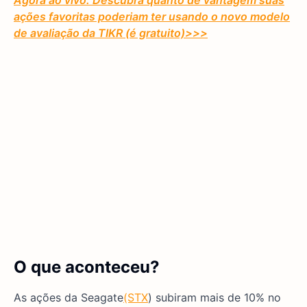
Agora ao vivo: Descubra quanto de vantagem suas
ações favoritas poderiam ter usando o novo modelo
de avaliação da TIKR (é gratuito)
>>>
O que aconteceu?
As ações da Seagate
(STX
) subiram mais de 10% no