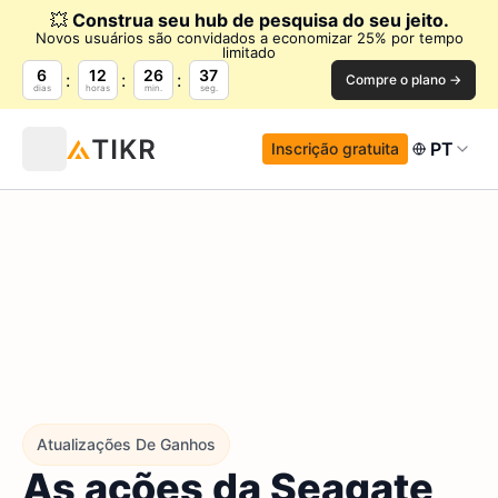
💥
Construa seu hub de pesquisa do seu jeito.
Novos usuários são convidados a economizar 25% por tempo
limitado
6
12
26
36
Compre o plano →
dias
horas
min.
seg.
PT
Inscrição gratuita
Atualizações De Ganhos
As ações da Seagate