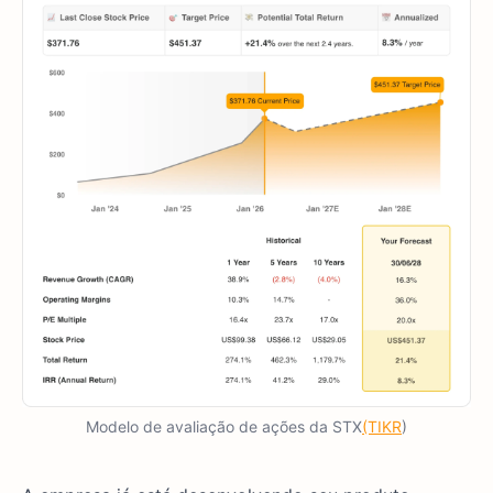
Modelo de avaliação de ações da STX
(TIKR
)