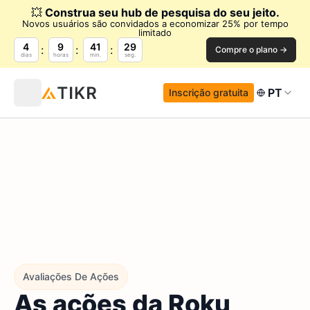
💥
Construa seu hub de pesquisa do seu jeito.
Novos usuários são convidados a economizar 25% por tempo
limitado
4
9
41
28
Compre o plano →
dias
horas
min.
seg.
PT
Inscrição gratuita
Avaliações De Ações
As ações da Roku