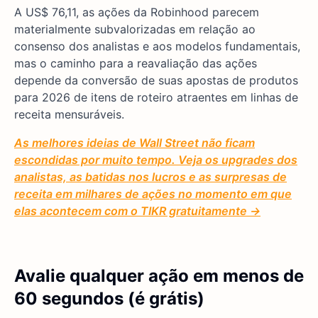
A US$ 76,11, as ações da Robinhood parecem
materialmente subvalorizadas em relação ao
consenso dos analistas e aos modelos fundamentais,
mas o caminho para a reavaliação das ações
depende da conversão de suas apostas de produtos
para 2026 de itens de roteiro atraentes em linhas de
receita mensuráveis.
As melhores ideias de Wall Street não ficam
escondidas por muito tempo. Veja os upgrades dos
analistas, as batidas nos lucros e as surpresas de
receita em milhares de ações no momento em que
elas acontecem com o TIKR gratuitamente →
Avalie qualquer ação em menos de
60 segundos (é grátis)