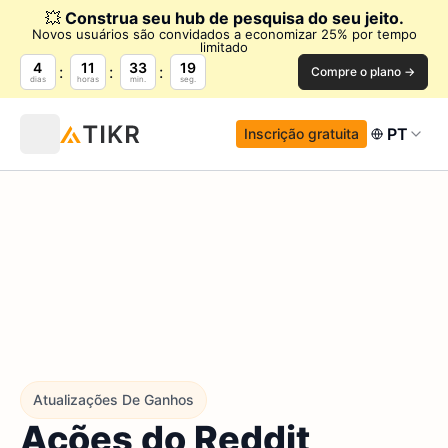
💥
Construa seu hub de pesquisa do seu jeito.
Novos usuários são convidados a economizar 25% por tempo
limitado
4
11
33
18
Compre o plano →
dias
horas
min.
seg.
PT
Inscrição gratuita
Atualizações De Ganhos
Ações do Reddit