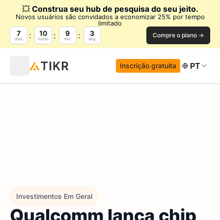
💥
Construa seu hub de pesquisa do seu jeito.
Novos usuários são convidados a economizar 25% por tempo
limitado
7
10
9
2
Compre o plano →
dias
horas
min.
seg.
PT
Inscrição gratuita
Investimentos Em Geral
Qualcomm lança chip