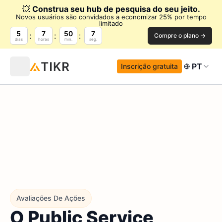
💥
Construa seu hub de pesquisa do seu jeito.
Novos usuários são convidados a economizar 25% por tempo
limitado
5
7
50
6
Compre o plano →
dias
horas
min.
seg.
PT
Inscrição gratuita
Avaliações De Ações
O Public Service