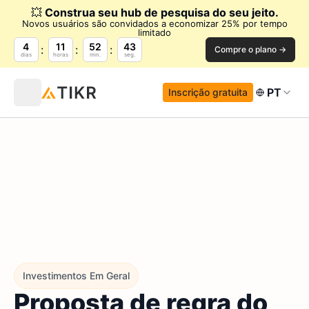
💥
Construa seu hub de pesquisa do seu jeito.
Novos usuários são convidados a economizar 25% por tempo
limitado
4
11
52
42
Compre o plano →
dias
horas
min.
seg.
PT
Inscrição gratuita
Investimentos Em Geral
Proposta de regra do