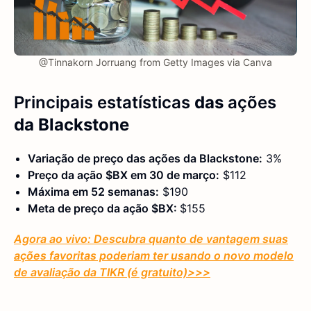
@Tinnakorn Jorruang from Getty Images via Canva
Principais estatísticas
das
ações
da Blackstone
Variação de preço das ações da Blackstone:
3%
Preço da ação $BX em 30 de março:
$112
Máxima em 52 semanas:
$190
Meta de preço da ação $BX:
$155
Agora ao vivo: Descubra quanto de vantagem suas
ações favoritas poderiam ter usando o novo modelo
de avaliação da TIKR (é gratuito)
>>>