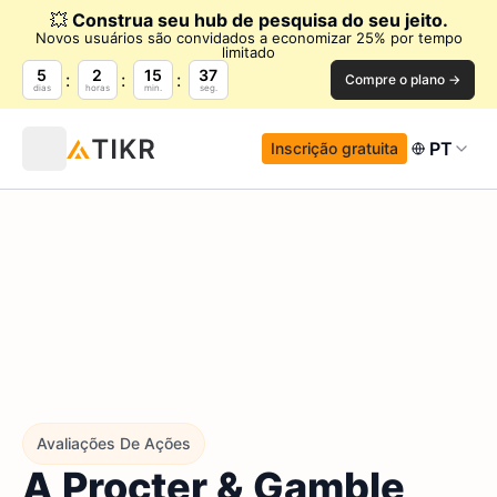
💥
Construa seu hub de pesquisa do seu jeito.
Novos usuários são convidados a economizar 25% por tempo
limitado
5
2
15
35
Compre o plano →
dias
horas
min.
seg.
PT
Inscrição gratuita
Avaliações De Ações
A Procter & Gamble