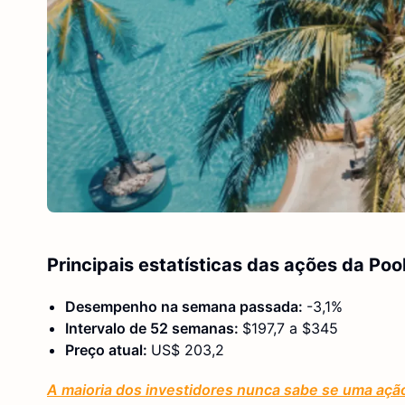
Principais estatísticas das ações da Poo
Desempenho na semana passada:
-3,1%
Intervalo de 52 semanas:
$197,7 a $345
Preço atual:
US$ 203,2
A maioria dos investidores nunca sabe se uma açã