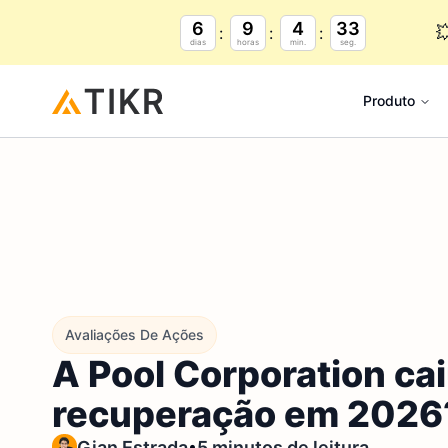
6
9
4
32

dias
horas
min.
seg.
Produto
Avaliações De Ações
A Pool Corporation ca
recuperação em 2026
•
Gian Estrada
5 minutos de leitura