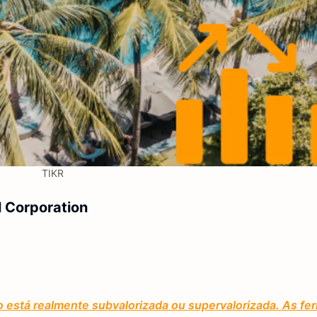
TIKR
l Corporation
o está realmente subvalorizada ou supervalorizada. As fe