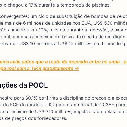
ro e chegou a 17% durante a temporada de piscinas.
 convergentes: um ciclo de substituição de bombas de velo
 de mais de 6 milhões de unidades nos EUA, US$ 530 milhõ
tração aumentou em 10%, mesmo durante a recessão, e uma
 abril, em que o crescimento baixo da receita de um dígito
ntivo de US$ 10 milhões a US$ 15 milhões, confirmando q
 uma ação antes que o resto do mercado entre na onda -
mpo real com a TIKR gratuitamente →
s ações da POOL
estre para 30,1% confirma a disciplina de preços e a exe
o do FCF do modelo TIKR para o ano fiscal de 2026E par
valor mínimo de US$ 310 milhões, impulsionada pelas com
os de preços dos fornecedores.