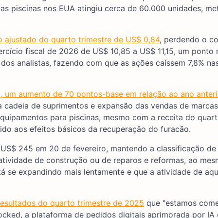
vas piscinas nos EUA atingiu cerca de 60.000 unidades, me
o ajustado do quarto trimestre de US$ 0,84
, perdendo o c
xercício fiscal de 2026 de US$ 10,85 a US$ 11,15, um ponto
 dos analistas, fazendo com que as ações caíssem 7,8% na
%, um aumento de 70 pontos-base em relação ao ano anteri
da cadeia de suprimentos e expansão das vendas de marcas
uipamentos para piscinas, mesmo com a receita do quart
ido aos efeitos básicos da recuperação do furacão.
 US$ 245 em 20 de fevereiro, mantendo a classificação de 
 atividade de construção ou de reparos e reformas, ao me
tá se expandindo mais lentamente e que a atividade de aqu
resultados do quarto trimestre de 2025
que "estamos come
cked, a plataforma de pedidos digitais aprimorada por IA 