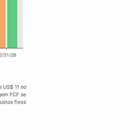
e US$ 11 no
rgem FCF se
ustos fixos