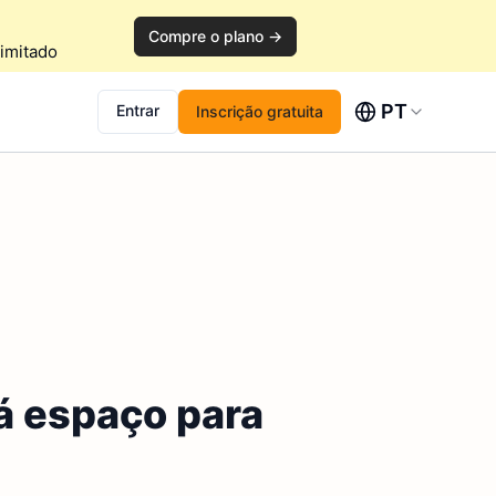
Compre o plano →
imitado
PT
Entrar
Inscrição gratuita
á espaço para