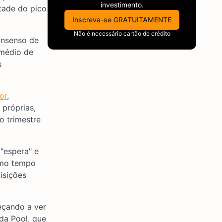
investimento.
tade do pico
Inscreva-se GRATUITAMENTE
Não é necessário cartão de crédito
onsenso de
 médio de
s
or
,
 próprias,
o trimestre
"espera" e
smo tempo
isições
çando a ver
da Pool, que