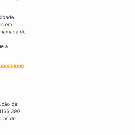
cidade
es em
 chamada de
ue a
 acompanhe
cução da
a US$ 390
pras de