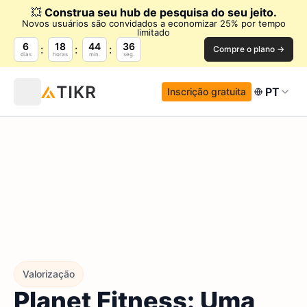
💥
Construa seu hub de pesquisa do seu jeito.
Novos usuários são convidados a economizar 25% por tempo
limitado
6
18
44
34
Compre o plano →
dias
horas
min.
seg.
PT
Inscrição gratuita
Valorização
Planet Fitness: Uma