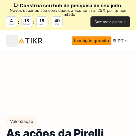
💥
Construa seu hub de pesquisa do seu jeito.
Novos usuários são convidados a economizar 25% por tempo
limitado
4
18
18
48
Compre o plano →
dias
horas
min.
seg.
PT
Inscrição gratuita
Valorização
As ações da Pirelli