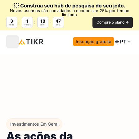
💥
Construa seu hub de pesquisa do seu jeito.
Novos usuários são convidados a economizar 25% por tempo
limitado
3
1
18
46
Compre o plano →
dias
horas
min.
seg.
PT
Inscrição gratuita
Investimentos Em Geral
As ações da