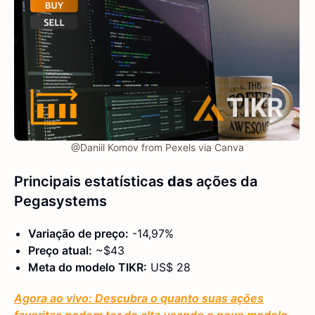
@Daniil Komov from Pexels via Canva
Principais estatísticas
das
ações da
Pegasystems
Variação de preço:
-14,97%
Preço atual:
~$43
Meta do modelo TIKR:
US$ 28
Agora ao vivo: Descubra o quanto suas ações