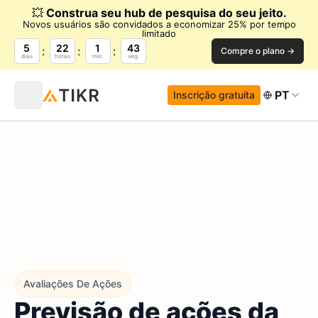
💥
Construa seu hub de pesquisa do seu jeito.
Novos usuários são convidados a economizar 25% por tempo
limitado
5
22
1
42
Compre o plano →
dias
horas
min.
seg.
PT
Inscrição gratuita
Avaliações De Ações
Previsão de ações da