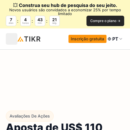
💥
Construa seu hub de pesquisa do seu jeito.
Novos usuários são convidados a economizar 25% por tempo
limitado
7
4
43
20
Compre o plano →
dias
horas
min.
seg.
PT
Inscrição gratuita
Avaliações De Ações
Aposta de US$ 110