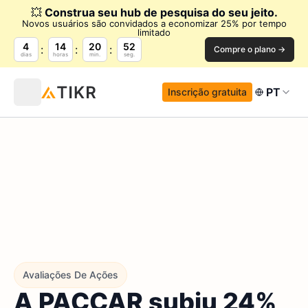
💥
Construa seu hub de pesquisa do seu jeito.
Novos usuários são convidados a economizar 25% por tempo
limitado
4
14
20
50
Compre o plano →
dias
horas
min.
seg.
PT
Inscrição gratuita
Avaliações De Ações
A PACCAR subiu 24%