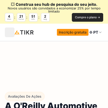
💥
Construa seu hub de pesquisa do seu jeito.
Novos usuários são convidados a economizar 25% por tempo
limitado
4
21
51
1
Compre o plano →
dias
horas
min.
seg.
PT
Inscrição gratuita
Avaliações De Ações
A O'Reilly Automotive