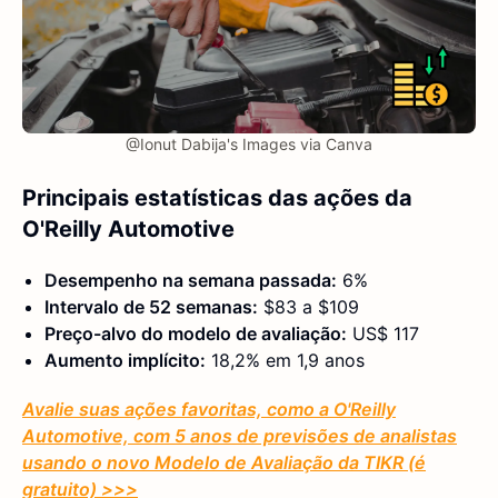
@Ionut Dabija's Images via Canva
Principais estatísticas das ações da
O'Reilly Automotive
Desempenho na semana passada:
6%
Intervalo de 52 semanas:
$83 a $109
Preço-alvo do modelo de avaliação:
US$ 117
Aumento implícito:
18,2% em 1,9 anos
Avalie suas ações favoritas, como a O'Reilly
Automotive, com 5 anos de previsões de analistas
usando o novo Modelo de Avaliação da TIKR (é
gratuito) >>>