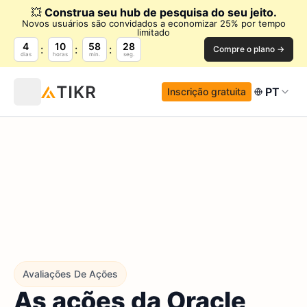
💥
Construa seu hub de pesquisa do seu jeito.
Novos usuários são convidados a economizar 25% por tempo
limitado
4
10
58
27
Compre o plano →
dias
horas
min.
seg.
PT
Inscrição gratuita
Avaliações De Ações
As ações da Oracle