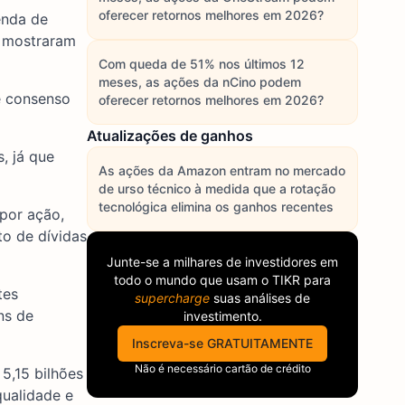
oferecer retornos melhores em 2026?
enda de
e mostraram
Com queda de 51% nos últimos 12
meses, as ações da nCino podem
e consenso
oferecer retornos melhores em 2026?
Atualizações de ganhos
, já que
As ações da Amazon entram no mercado
de urso técnico à medida que a rotação
tecnológica elimina os ganhos recentes
por ação,
o de dívidas
Junte-se a milhares de investidores em
todo o mundo que usam o
TIKR
para
tes
supercharge
suas análises de
ns de
investimento.
Inscreva-se GRATUITAMENTE
Não é necessário cartão de crédito
5,15 bilhões
ualidade e