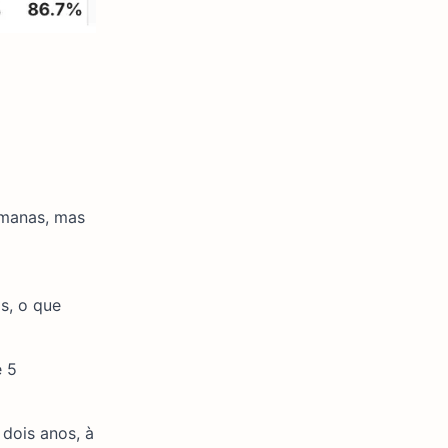
emanas, mas
s, o que
e 5
dois anos, à