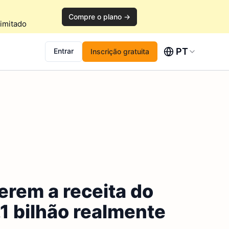
Compre o plano →
imitado
PT
Entrar
Inscrição gratuita
rem a receita do
,1 bilhão realmente