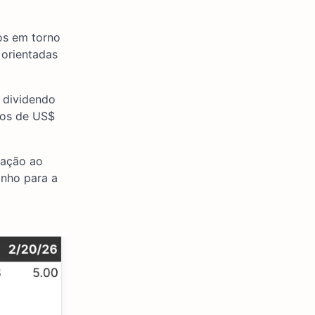
os em torno
 orientadas
 dividendo
hos de US$
lação ao
inho para a