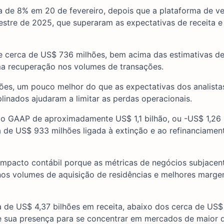
a de 8% em 20 de fevereiro, depois que a plataforma de v
mestre de 2025, que superaram as expectativas de receita 
de cerca de US$ 736 milhões, bem acima das estimativas d
ma recuperação nos volumes de transações.
ões, um pouco melhor do que as expectativas dos analistas
plinados ajudaram a limitar as perdas operacionais.
do GAAP de aproximadamente US$ 1,1 bilhão, ou -US$ 1,26 
de US$ 933 milhões ligada à extinção e ao refinanciament
 impacto contábil porque as métricas de negócios subjacen
nos volumes de aquisição de residências e melhores marge
 de US$ 4,37 bilhões em receita, abaixo dos cerca de US$ 
e sua presença para se concentrar em mercados de maior q