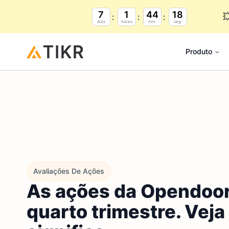
7
1
44
17

dias
horas
min.
seg.
Produto
Avaliações De Ações
As ações da Opendoor 
quarto trimestre. Veja