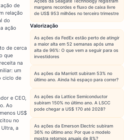
Ações da Seagate Technology registram
zação de
margens recordes e fluxo de caixa livre
m relação
de US$ 953 milhões no terceiro trimestre
al do
Valorização
 a ação
As ações da FedEx estão perto de atingir
a maior alta em 52 semanas após uma
nto de cerca
alta de 96%: O que vem a seguir para os
 o que
investidores
receita na
iliar: um
As ações da Marriott subiram 53% no
 ciclo de
último ano. Ainda há espaço para correr?
As ações da Lattice Semiconductor
ador e CEO,
subiram 150% no último ano. A LSCC
ço. Ao
pode chegar a US$ 170 até 2028?
o menos US$
citou no
As ações da Emerson Electric subiram
Ultra, a
36% no último ano: Por que o modelo
mostra retornos anuais de 8%?