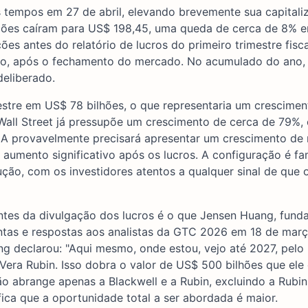
s tempos em 27 de abril, elevando brevemente sua capitali
ações caíram para US$ 198,45, uma queda de cerca de 8% e
ões antes do relatório de lucros do primeiro trimestre fisc
aio, após o fechamento do mercado. No acumulado do ano,
deliberado.
mestre em US$ 78 bilhões, o que representaria um crescime
Wall Street já pressupõe um crescimento de cerca de 79%,
DIA provavelmente precisará apresentar um crescimento de 
umento significativo após os lucros. A configuração é fam
ção, com os investidores atentos a qualquer sinal de que o
antes da divulgação dos lucros é o que Jensen Huang, fund
untas e respostas aos analistas da GTC 2026 em 18 de mar
ng declarou: "Aqui mesmo, onde estou, vejo até 2027, pel
Vera Rubin. Isso dobra o valor de US$ 500 bilhões que ele 
o abrange apenas a Blackwell e a Rubin, excluindo a Rubin 
ica que a oportunidade total a ser abordada é maior.