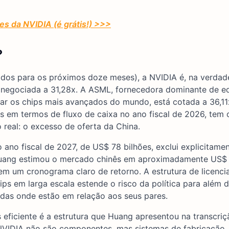
ões da NVIDIA (é grátis!) >>>
?
ados para os próximos doze meses), a NVIDIA é, na verdad
 negociada a 31,28x. A ASML, fornecedora dominante de 
ricar os chips mais avançados do mundo, está cotada a 36,1
s em termos de fluxo de caixa no ano fiscal de 2026, tem
 real: o excesso de oferta da China.
 ano fiscal de 2027, de US$ 78 bilhões, exclui explicitame
Huang estimou o mercado chinês em aproximadamente US$ 
 sem um cronograma claro de retorno. A estrutura de licenc
s em larga escala estende o risco da política para além d
adas onde estão em relação aos seus pares.
eficiente é a estrutura que Huang apresentou na transcriç
NVIDIA não são componentes, mas sistemas de fabricação,