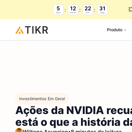
5
12
22
30

dias
horas
min.
seg.
Produto
Investimentos Em Geral
Ações da NVIDIA recua
está o que a história 
•
Wiltone Asuncion
8 minutos de leitura