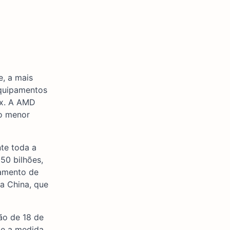
e, a mais
equipamentos
1x. A AMD
 o menor
nte toda a
50 bilhões,
iamento de
a China, que
ão de 18 de
 e a medida