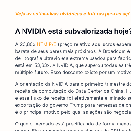
Veja as estimativas históricas e futuras para as aç
A NVIDIA está subvalorizada hoje
A 23,80x
NTM P/E
(preço relativo aos lucros esper
barata de seus pares mais próximos. A Broadcom é
de litografia ultravioleta extrema usados para fab
está em 53,63x. A NVIDIA, que superou todas as trê
múltiplo futuro. Esse desconto existe por um motivo
A orientação da NVIDIA para o primeiro trimestre do
receita de computação do Data Center da China. 
e esse fluxo de receita foi efetivamente eliminado
exportação do governo Trump para remessas de chip
é o principal motivo pelo qual as ações são negoci
O que o mercado está precificando de forma menos 
março. Ele argumentou que os clusters de GPU da 