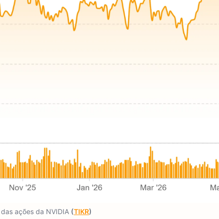
 das ações da NVIDIA
(
TIKR
)