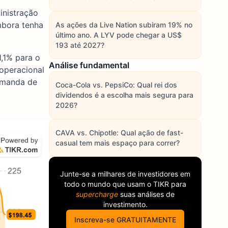
inistração
mbora tenha
As ações da Live Nation subiram 19% no
último ano. A LYV pode chegar a US$
193 até 2027?
,1% para o
Análise fundamental
operacional
demanda de
Coca-Cola vs. PepsiCo: Qual rei dos
dividendos é a escolha mais segura para
2026?
CAVA vs. Chipotle: Qual ação de fast-
casual tem mais espaço para correr?
Junte-se a milhares de investidores em
todo o mundo que usam o
TIKR
para
supercharge
suas análises de
investimento.
Inscreva-se GRATUITAMENTE