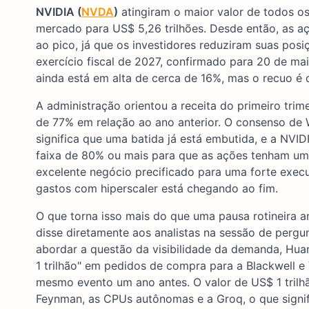
NVIDIA (
NVDA
)
atingiram o maior valor de todos o
mercado para US$ 5,26 trilhões. Desde então, as 
ao pico, já que os investidores reduziram suas posiç
exercício fiscal de 2027, confirmado para 20 de m
ainda está em alta de cerca de 16%, mas o recuo é 
A administração orientou a receita do primeiro tri
de 77% em relação ao ano anterior. O consenso de 
significa que uma batida já está embutida, e a NVI
faixa de 80% ou mais para que as ações tenham um a
excelente negócio precificado para uma forte execu
gastos com hiperscaler está chegando ao fim.
O que torna isso mais do que uma pausa rotineira 
disse diretamente aos analistas na sessão de perg
abordar a questão da visibilidade da demanda, Hua
1 trilhão" em pedidos de compra para a Blackwell e 
mesmo evento um ano antes. O valor de US$ 1 trilhã
Feynman, as CPUs autônomas e a Groq, o que signif