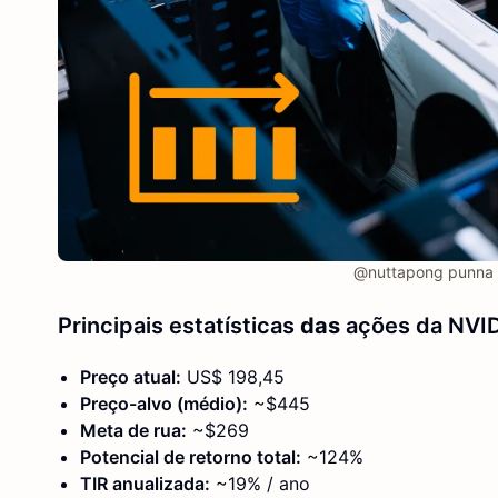
@nuttapong punna 
Principais estatísticas
das
ações da NVI
Preço atual:
US$ 198,45
Preço-alvo (médio):
~$445
Meta de rua:
~$269
Potencial de retorno total:
~124%
TIR anualizada:
~19% / ano