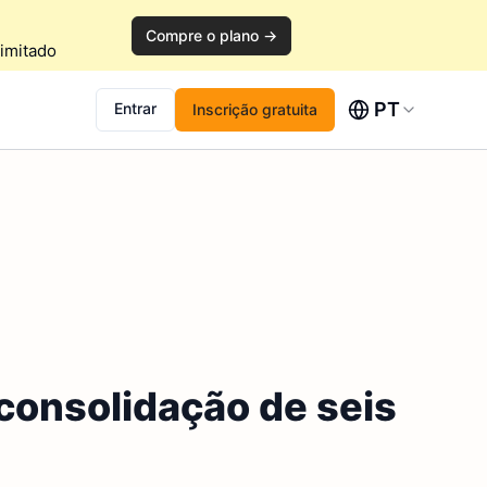
Compre o plano →
imitado
PT
Entrar
Inscrição gratuita
consolidação de seis