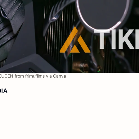
UGEN from frimufilms via Canva
DIA