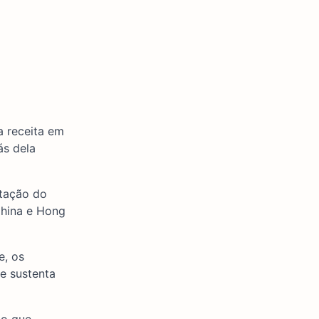
 receita em
ás dela
utação do
China e Hong
e, os
e sustenta
 o que