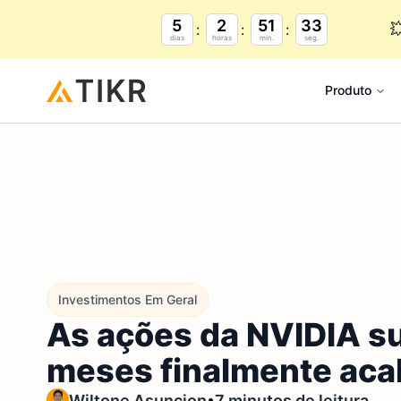
5
2
51
32

dias
horas
min.
seg.
Produto
Investimentos Em Geral
As ações da NVIDIA su
meses finalmente ac
•
Wiltone Asuncion
7 minutos de leitura