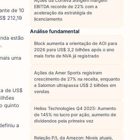
Ações da Corteva atingem margem
EBITDA recorde de 22% com a
ante de 10
aceleração da estratégia de
S$ 212,19
licenciamento
Análise fundamental
inda estão
Block aumenta a orientação de AOI para
.
2026 para US$ 3,2 bilhões após o ano
mais forte de NVA já registrado
 mais uma
Ações da Amer Sports registram
crescimento de 27% na receita, enquanto
a Salomon ultrapassa US$ 2 bilhões em
ita de US$
vendas
ilhões
o quinto
Helios Technologies Q4 2025: Aumento
de 145% no lucro por ação, aumento de
dividendos pela primeira vez
efiniu a
Relação P/L da Amazon: Níveis atuais,