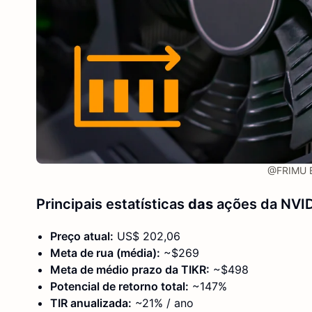
@FRIMU E
Principais estatísticas
das
ações da NVI
Preço atual:
US$ 202,06
Meta de rua (média):
~$269
Meta de médio prazo da TIKR:
~$498
Potencial de retorno total:
~147%
TIR anualizada:
~21% / ano