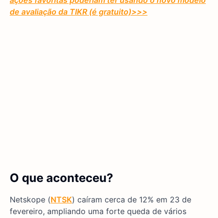
ações favoritas poderiam ter usando o novo modelo
de avaliação da TIKR (é gratuito)
>>>
O que aconteceu?
Netskope (
NTSK
) caíram cerca de 12% em 23 de
fevereiro, ampliando uma forte queda de vários