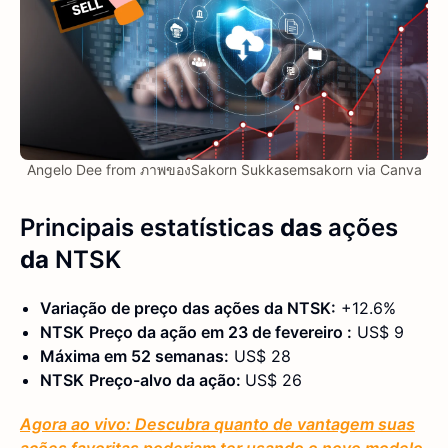
Angelo Dee from ภาพของSakorn Sukkasemsakorn via Canva
Principais estatísticas
das
ações
da
NTSK
Variação de preço das ações
da NTSK
:
+12.6%
NTSK
Preço da ação em 23
de fevereiro
:
US$ 9
Máxima em 52 semanas:
US$ 28
NTSK
Preço-alvo da ação:
US$ 26
Agora ao vivo: Descubra quanto de vantagem suas