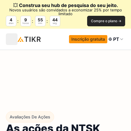
💥
Construa seu hub de pesquisa do seu jeito.
Novos usuários são convidados a economizar 25% por tempo
limitado
4
9
55
43
Compre o plano →
dias
horas
min.
seg.
PT
Inscrição gratuita
Avaliações De Ações
As ações da NTSK