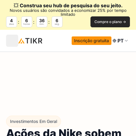
💥
Construa seu hub de pesquisa do seu jeito.
Novos usuários são convidados a economizar 25% por tempo
limitado
4
6
36
5
Compre o plano →
dias
horas
min.
seg.
PT
Inscrição gratuita
Investimentos Em Geral
Ações da Nike sobem