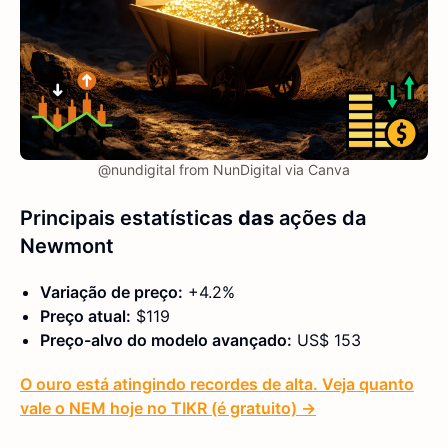
@nundigital from NunDigital via Canva
Principais estatísticas
das
ações da
Newmont
Variação de preço:
+4.2%
Preço atual:
$119
Preço-alvo do modelo avançado:
US$ 153
O ouro está atingindo recordes de alta. Veja quanto
vale o NEM hoje no TIKR (é gratuito) →