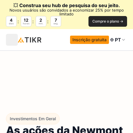
💥
Construa seu hub de pesquisa do seu jeito.
Novos usuários são convidados a economizar 25% por tempo
limitado
4
12
2
7
Compre o plano →
dias
horas
min.
seg.
PT
Inscrição gratuita
Investimentos Em Geral
As ações da Newmont