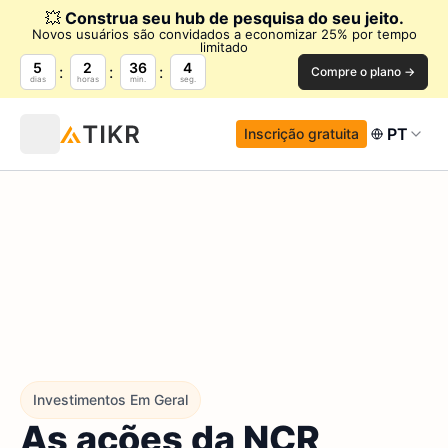
💥
Construa seu hub de pesquisa do seu jeito.
Novos usuários são convidados a economizar 25% por tempo
limitado
5
2
36
3
Compre o plano →
dias
horas
min.
seg.
PT
Inscrição gratuita
Investimentos Em Geral
As ações da NCR