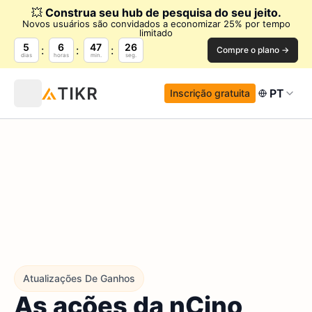
💥
Construa seu hub de pesquisa do seu jeito.
Novos usuários são convidados a economizar 25% por tempo
limitado
5
6
47
25
Compre o plano →
dias
horas
min.
seg.
PT
Inscrição gratuita
Atualizações De Ganhos
As ações da nCino