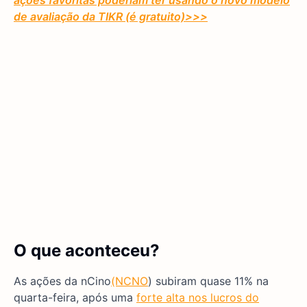
ações favoritas poderiam ter usando o novo modelo
de avaliação da TIKR (é gratuito)
>>>
O que aconteceu?
As ações da nCino
(NCNO
) subiram quase 11% na
quarta-feira, após uma
forte alta nos lucros do