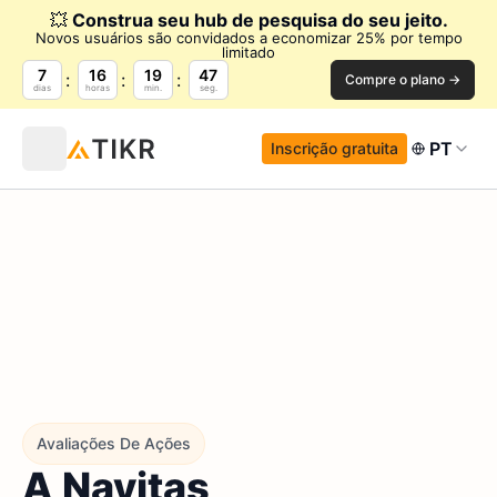
💥
Construa seu hub de pesquisa do seu jeito.
Novos usuários são convidados a economizar 25% por tempo
limitado
7
16
19
46
Compre o plano →
dias
horas
min.
seg.
PT
Inscrição gratuita
Avaliações De Ações
A Navitas