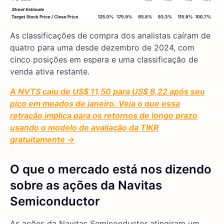
As classificações de compra dos analistas caíram de
quatro para uma desde dezembro de 2024, com
cinco posições em espera e uma classificação de
venda ativa restante.
A NVTS caiu de US$ 11,50 para US$ 8,22 após seu
pico em meados de janeiro. Veja o que essa
retração implica para os retornos de longo prazo
usando o modelo de avaliação da TIKR
gratuitamente →
O que o mercado está nos dizendo
sobre as ações da Navitas
Semiconductor
As ações da Navitas Semiconductor atingiram um