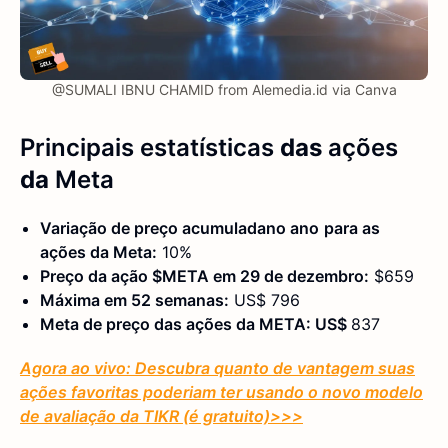
@SUMALI IBNU CHAMID from Alemedia.id via Canva
Principais estatísticas
das
ações
da
Meta
Variação de preço acumulada
no ano
para as
ações da Meta:
10%
Preço da ação $META em 29 de dezembro:
$659
Máxima em 52 semanas:
US$ 796
Meta de preço das ações da META: US$
837
Agora ao vivo: Descubra quanto de vantagem suas
ações favoritas poderiam ter usando o novo modelo
de avaliação da TIKR (é gratuito)
>>>