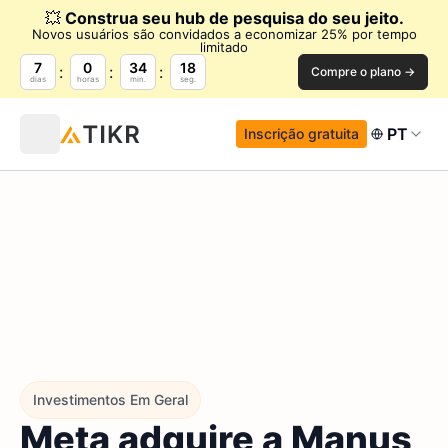
💥
Construa seu hub de pesquisa do seu jeito.
Novos usuários são convidados a economizar 25% por tempo
limitado
7
0
34
17
Compre o plano →
dias
horas
min.
seg.
PT
Inscrição gratuita
Investimentos Em Geral
Meta adquire a Manus