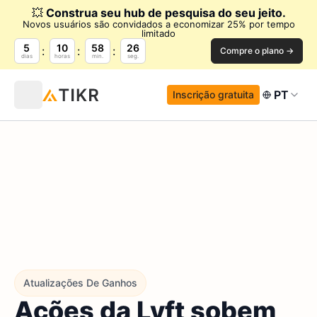
💥
Construa seu hub de pesquisa do seu jeito.
Novos usuários são convidados a economizar 25% por tempo
limitado
5
10
58
25
Compre o plano →
dias
horas
min.
seg.
PT
Inscrição gratuita
Atualizações De Ganhos
Ações da Lyft sobem