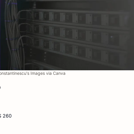
nstantinescu's Images via Canva
D
$ 260