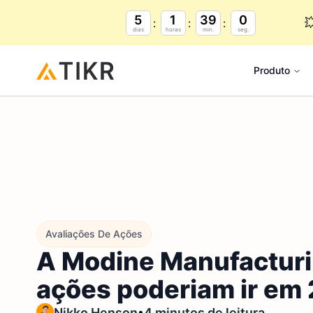
5
1
38
59

dias
horas
min.
seg.
Produto
Avaliações De Ações
A Modine Manufacturi
ações poderiam ir em
•
Nikko Henson
4 minutos de leitura