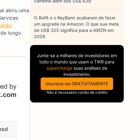
caminho além dos US$ 639
al abriu uma
Services
O BofA e o KeyBanc acabaram de fazer
um upgrade na Amazon. O que sua meta
pação
de US$ 325 significa para a AMZN em
 de longo
2026
Junte-se a milhares de investidores em
todo o mundo que usam o
TIKR
para
supercharge
suas análises de
investimento.
Inscreva-se GRATUITAMENTE
Não é necessário cartão de crédito