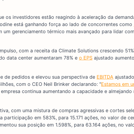
ue os investidores estão reagindo à aceleração da demand
 Modine está ganhando força ao lado de concorrentes como
gem um gerenciamento térmico mais avançado para lidar co
impulso, com a receita da Climate Solutions crescendo 51%,
 do data center aumentaram 78% e
o EPS
ajustado aument
e de pedidos e elevou sua perspectiva de
EBITDA
ajustado
lhões, com o CEO Neil Brinker declarando: "
Estamos em u
a empresa continua aumentando a capacidade e almejando
rativa, com uma mistura de compras agressivas e cortes sel
 participação em 583%, para 15.171 ações, no valor de c
umentou sua posição em 1.598%, para 63.164 ações, no val