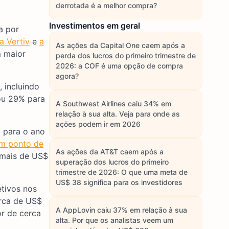
derrotada é a melhor compra?
Investimentos em geral
a por
a Vertiv
e
a
As ações da Capital One caem após a
m maior
perda dos lucros do primeiro trimestre de
2026: a COF é uma opção de compra
agora?
 incluindo
ou 29% para
A Southwest Airlines caiu 34% em
relação à sua alta. Veja para onde as
ações podem ir em 2026
 para o ano
m ponto de
As ações da AT&T caem após a
 mais de US$
superação dos lucros do primeiro
trimestre de 2026: O que uma meta de
US$ 38 significa para os investidores
etivos nos
erca de US$
A AppLovin caiu 37% em relação à sua
or de cerca
alta. Por que os analistas veem um