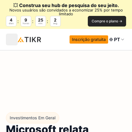
💥
Construa seu hub de pesquisa do seu jeito.
Novos usuários são convidados a economizar 25% por tempo
limitado
4
9
25
0
Compre o plano →
dias
horas
min.
seg.
PT
Inscrição gratuita
Investimentos Em Geral
Microsoft relata