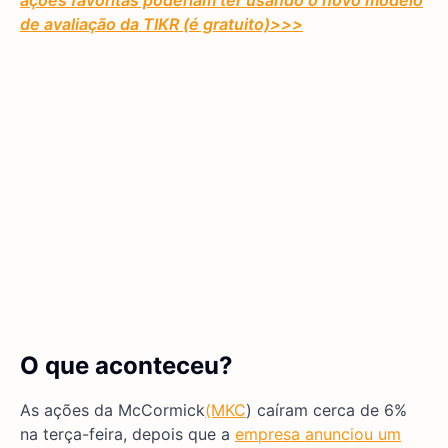
ações favoritas poderiam ter usando o novo modelo
de avaliação da TIKR (é gratuito)
>>>
O que aconteceu?
As ações da McCormick
(MKC
) caíram cerca de 6%
na terça-feira, depois que a
empresa anunciou um