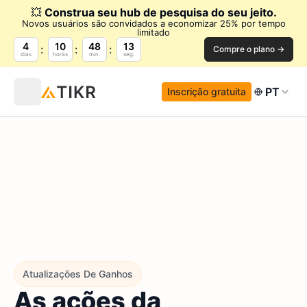
💥
Construa seu hub de pesquisa do seu jeito.
Novos usuários são convidados a economizar 25% por tempo
limitado
4
10
48
12
Compre o plano →
dias
horas
min.
seg.
PT
Inscrição gratuita
Atualizações De Ganhos
As ações da