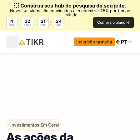
💥
Construa seu hub de pesquisa do seu jeito.
Novos usuários são convidados a economizar 25% por tempo
limitado
4
22
31
22
Compre o plano →
dias
horas
min.
seg.
PT
Inscrição gratuita
Investimentos Em Geral
As ações da