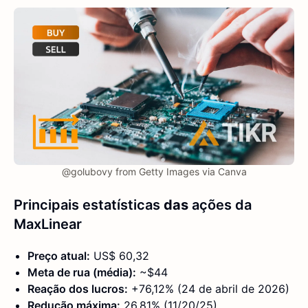
@golubovy from Getty Images via Canva
Principais estatísticas
das
ações da
MaxLinear
Preço atual:
US$ 60,32
Meta de rua (média):
~$44
Reação dos lucros:
+76,12% (24 de abril de 2026)
Redução máxima:
26.81% (11/20/25)