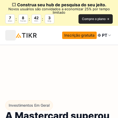
💥
Construa seu hub de pesquisa do seu jeito.
Novos usuários são convidados a economizar 25% por tempo
limitado
7
8
42
2
Compre o plano →
dias
horas
min.
seg.
PT
Inscrição gratuita
Investimentos Em Geral
A Mastercard superou