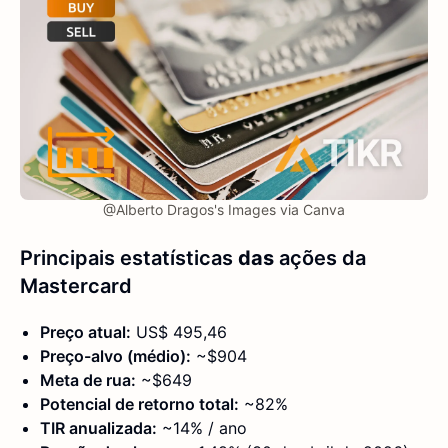
@Alberto Dragos's Images via Canva
Principais estatísticas
das
ações da
Mastercard
Preço atual:
US$ 495,46
Preço-alvo (médio):
~$904
Meta de rua:
~$649
Potencial de retorno total:
~82%
TIR anualizada:
~14% / ano