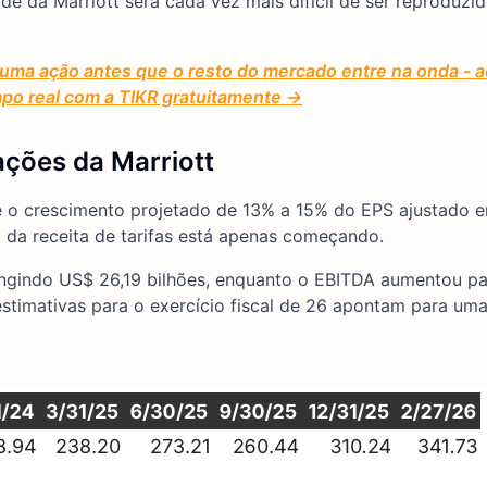
ade da Marriott será cada vez mais difícil de ser reproduzi
 uma ação antes que o resto do mercado entre na onda -
mpo real com a TIKR gratuitamente →
ações da Marriott
 e o crescimento projetado de 13% a 15% do EPS ajustado
 da receita de tarifas está apenas começando.
atingindo US$ 26,19 bilhões, enquanto o EBITDA aumentou p
estimativas para o exercício fiscal de 26 apontam para um