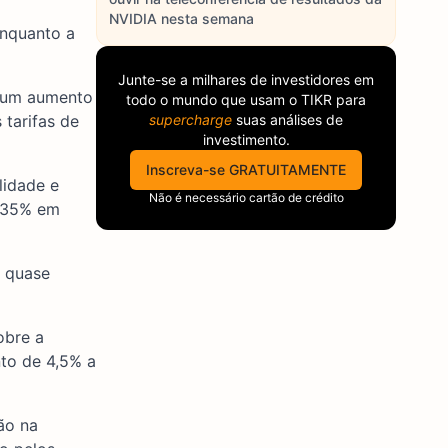
NVIDIA nesta semana
enquanto a
Junte-se a milhares de investidores em
r um aumento
todo o mundo que usam o
TIKR
para
tarifas de
supercharge
suas análises de
investimento.
Inscreva-se GRATUITAMENTE
lidade e
Não é necessário cartão de crédito
r 35% em
a quase
obre a
nto de 4,5% a
ão na