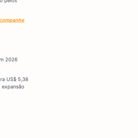
do pelos
 acompanhe
 em 2026
ara US$ 5,38
a expansão