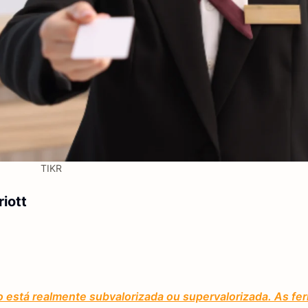
TIKR
riott
o está realmente subvalorizada ou supervalorizada. As fe