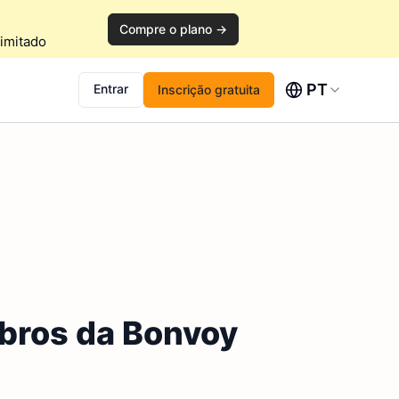
Compre o plano →
imitado
PT
Entrar
Inscrição gratuita
mbros da Bonvoy