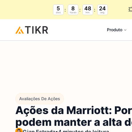
5
8
48
23

dias
horas
min.
seg.
Produto
Avaliações De Ações
Ações da Marriott: Po
podem manter a alta 
•
Gian Estrada
4 minutos de leitura