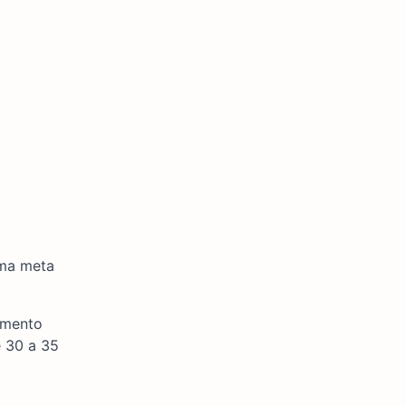
uma meta
imento
e 30 a 35