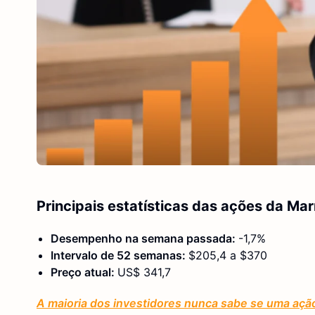
Principais estatísticas das ações da Mar
Desempenho na semana passada:
-1,7%
Intervalo de 52 semanas:
$205,4 a $370
Preço atual:
US$ 341,7
A maioria dos investidores nunca sabe se uma açã