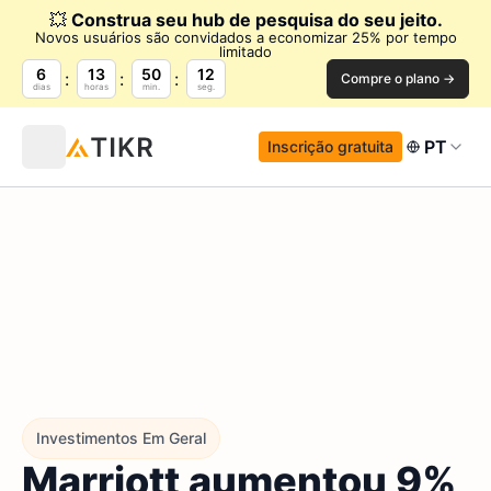
💥
Construa seu hub de pesquisa do seu jeito.
Novos usuários são convidados a economizar 25% por tempo
limitado
6
13
50
11
Compre o plano →
dias
horas
min.
seg.
PT
Inscrição gratuita
Investimentos Em Geral
Marriott aumentou 9%