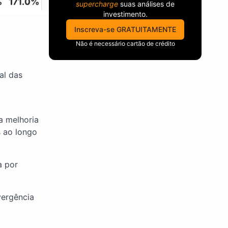
supercharge
suas análises de
investimento.
Inscreva-se GRATUITAMENTE
Não é necessário cartão de crédito
al das
a melhoria
s ao longo
a por
vergência