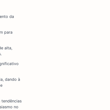
ento da
am para
e alta,
.
gnificativo
da, dando à
de
s tendências
usiasmo no