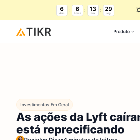
6
6
13
28

dias
horas
min.
seg.
Produto
Investimentos Em Geral
As ações da Lyft caír
está reprecificando
•
Rexielyn Diaz
4 minutos de leitura