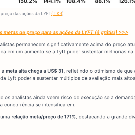
 preço das ações da LYFT
(TIKR
)
s metas de preço para as ações da LYFT (é grátis!) >>>
alistas permanecem significativamente acima do preço atu
lica em um aumento se a Lyft puder sustentar melhorias na
o a
meta alta chega a US$ 31
, refletindo o otimismo de que 
 da Lyft poderia sustentar múltiplos de avaliação mais alto
e os analistas ainda veem risco de execução se a demand
a concorrência se intensificarem.
m uma
relação meta/preço de 171%
, destacando a grande di