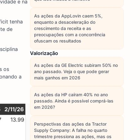
ividade e na
As ações da AppLovin caem 5%,
icit tenha
enquanto a desaceleração do
crescimento da receita e as
te de
preocupações com a concorrência
ofuscam os resultados
sciplina
Valorização
As ações da GE Electric subiram 50% no
s os
ano passado. Veja o que pode gerar
ionando a
mais ganhos em 2026
As ações da HP caíram 40% no ano
passado. Ainda é possível comprá-las
em 2026?
Perspectivas das ações da Tractor
Supply Company: A falha no quarto
trimestre pressiona as ações, mas os