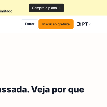
Compre o plano →
imitado
PT
Entrar
Inscrição gratuita
ssada. Veja por que