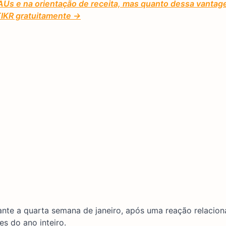
Us e na orientação de receita, mas quanto dessa vantage
 TIKR gratuitamente →
ante a quarta semana de janeiro, após uma reação relacio
es do ano inteiro.