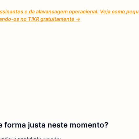
assinantes e da alavancagem operacional. Veja como peq
ando-os no TIKR gratuitamente →
de forma justa neste momento?
 ação é modelada usando: