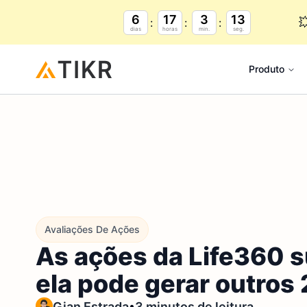
6
17
3
12

dias
horas
min.
seg.
Produto
Avaliações De Ações
As ações da Life360 
ela pode gerar outros
•
Gian Estrada
3 minutos de leitura