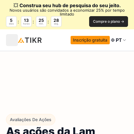
💥
Construa seu hub de pesquisa do seu jeito.
Novos usuários são convidados a economizar 25% por tempo
limitado
5
13
25
27
Compre o plano →
dias
horas
min.
seg.
PT
Inscrição gratuita
Avaliações De Ações
As ações da Lam