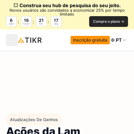
💥
Construa seu hub de pesquisa do seu jeito.
Novos usuários são convidados a economizar 25% por tempo
limitado
6
16
21
15
Compre o plano →
dias
horas
min.
seg.
PT
Inscrição gratuita
Atualizações De Ganhos
Ações da Lam