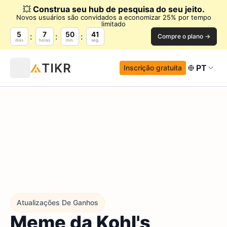
💥
Construa seu hub de pesquisa do seu jeito.
Novos usuários são convidados a economizar 25% por tempo
limitado
5
7
50
40
Compre o plano →
dias
horas
min.
seg.
PT
Inscrição gratuita
Atualizações De Ganhos
Meme da Kohl's