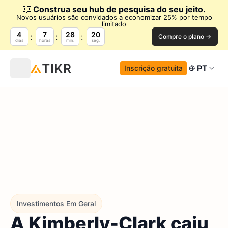
💥
Construa seu hub de pesquisa do seu jeito.
Novos usuários são convidados a economizar 25% por tempo
limitado
4
7
28
19
Compre o plano →
dias
horas
min.
seg.
PT
Inscrição gratuita
Investimentos Em Geral
A Kimberly-Clark caiu