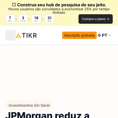
💥
Construa seu hub de pesquisa do seu jeito.
Novos usuários são convidados a economizar 25% por tempo
limitado
7
3
18
30
Compre o plano →
dias
horas
min.
seg.
PT
Inscrição gratuita
Investimentos Em Geral
JPMorgan reduz a