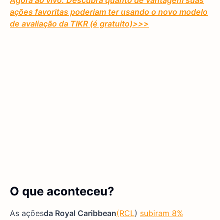
Agora ao vivo: Descubra quanto de vantagem suas
ações favoritas poderiam ter usando o novo modelo
de avaliação da TIKR (é gratuito)
>>>
O que aconteceu?
As ações
da Royal Caribbean
(RCL
)
subiram 8%